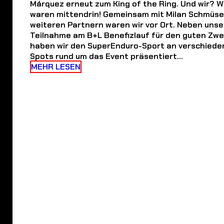
spektakulären Battles. Am Ende krönte sich Mar
Márquez erneut zum King of the Ring. Und wir? W
waren mittendrin! Gemeinsam mit Milan Schmüse
weiteren Partnern waren wir vor Ort. Neben unse
Teilnahme am B+L Benefizlauf für den guten Zw
haben wir den SuperEnduro-Sport an verschiede
Spots rund um das Event präsentiert…
MEHR LESEN