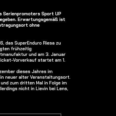
es Serienpromoters Sport UP
gegeben. Erwartungsgemäß ist
ustragungsort ohne
26, das SuperEnduro Riesa zu
igten frühzeitig
ntmanufaktur und am 3. Januar
icket-Vorverkauf startet am 1.
ezember dieses Jahres im
ein neuer alter Veranstaltungsort.
und zum dritten Mal in Folge im
erdings nicht in Lievin bei Lens,