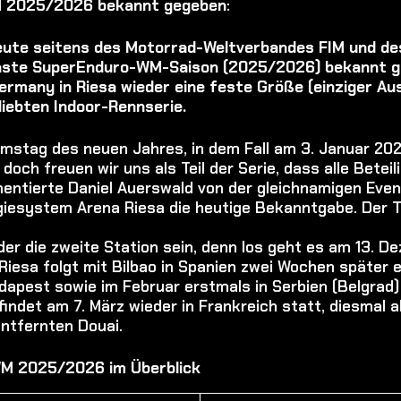
M 2025/2026 bekannt gegeben
:
heute seitens des Motorrad-Weltverbandes FIM und d
ächste SuperEnduro-WM-Saison (2025/2026) bekannt 
ermany in Riesa wieder eine feste Größe (einziger A
liebten Indoor-Rennserie.
amstag des neuen Jahres, in dem Fall am 3. Januar 20
doch freuen wir uns als Teil der Serie, dass alle Beteil
entierte Daniel Auerswald von der gleichnamigen Eve
giesystem Arena Riesa die heutige Bekanntgabe. Der T
r die zweite Station sein, denn los geht es am 13. D
f Riesa folgt mit Bilbao in Spanien zwei Wochen später 
dapest sowie im Februar erstmals in Serbien (Belgrad) 
indet am 7. März wieder in Frankreich statt, diesmal all
entfernten Douai.
WM 2025/2026 im Überblick